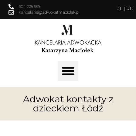
504 229 669
PL
|
RU
kancelaria@adwokatmaciolek.pl
Adwokat kontakty z
dzieckiem Łódź