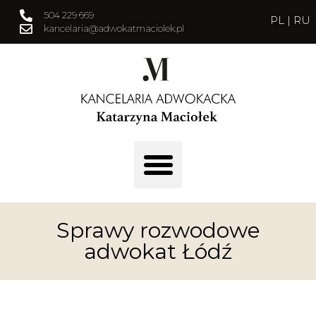
504 229 669
PL
|
RU
kancelaria@adwokatmaciolek.pl
Sprawy rozwodowe
adwokat Łódź