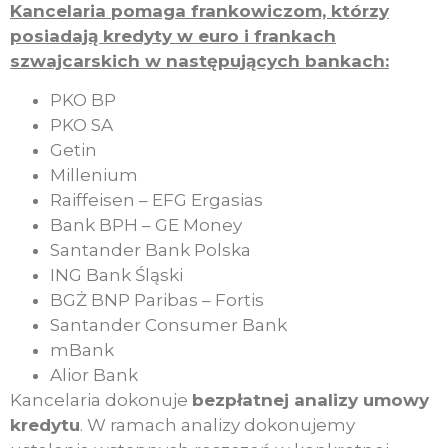
Kancelaria pomaga frankowiczom, którzy
posiadają kredyty w euro i frankach
szwajcarskich w następujących bankach:
PKO BP
PKO SA
Getin
Millenium
Raiffeisen – EFG Ergasias
Bank BPH – GE Money
Santander Bank Polska
ING Bank Śląski
BGŻ BNP Paribas – Fortis
Santander Consumer Bank
mBank
Alior Bank
Kancelaria dokonuje
bezpłatnej analizy umowy
kredytu
. W ramach analizy dokonujemy