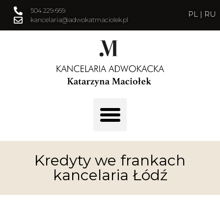
504 229 669
PL
|
RU
kancelaria@adwokatmaciolek.pl
Kredyty we frankach
kancelaria Łódź