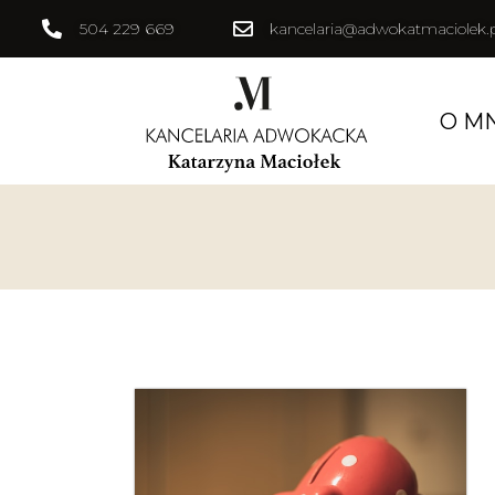
504 229 669
kancelaria@adwokatmaciolek.p
O M