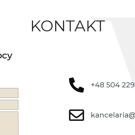
KONTAKT
ocy
+48 504 229
kancelaria